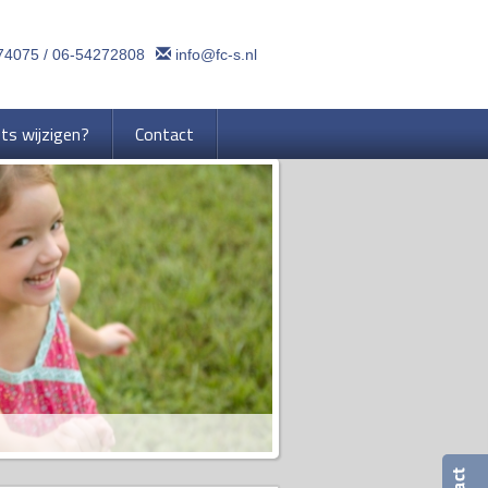
74075 / 06-54272808
info@fc-s.nl
ets wijzigen?
Contact