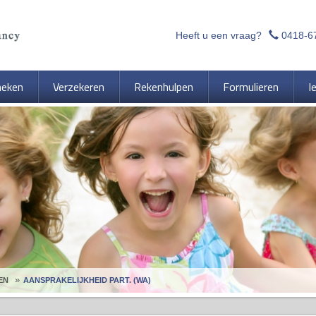
Heeft u een vraag?
0418-6
heken
Verzekeren
Rekenhulpen
Formulieren
I
EN
AANSPRAKELIJKHEID PART. (WA)