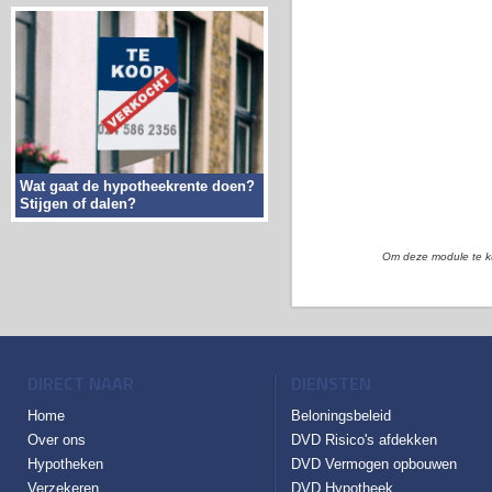
Wat gaat de hypotheekrente doen?
Stijgen of dalen?
Om deze module te k
DIRECT NAAR
DIENSTEN
Home
Beloningsbeleid
Over ons
DVD Risico's afdekken
Hypotheken
DVD Vermogen opbouwen
Verzekeren
DVD Hypotheek