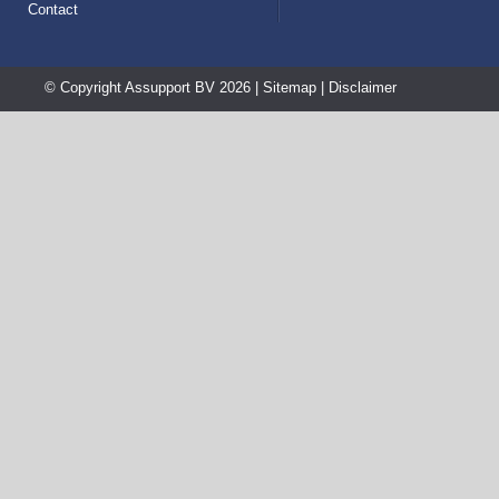
Contact
© Copyright
Assupport BV
2026 |
Sitemap
|
Disclaimer